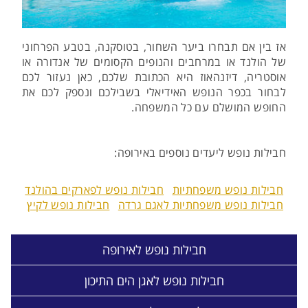
אז בין אם תבחרו ביער השחור, בטוסקנה, בטבע הפרחוני
של הולנד או במרחבים והנופים הקסומים של אנדורה או
אוסטריה, דיזנהאוז היא הכתובת שלכם, כאן נעזור לכם
לבחור בכפר הנופש האידיאלי בשבילכם ונספק לכם את
החופש המושלם עם כל המשפחה.
חבילות נופש ליעדים נוספים באירופה:
חבילות נופש משפחתיות
חבילות נופש לפארקים בהולנד
חבילות נופש משפחתיות לאגם גרדה
חבילות נופש לקיץ
חבילות נופש לאירופה
חבילות נופש לאגן הים התיכון