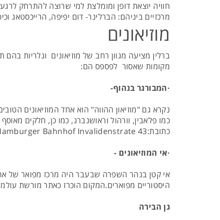
חוויה יוצאת דופן ומומלצת למי שרוצה להתרחק לרגע
מרכזיים ביניהם: הברלינר- דום יפיפה, הרייכסטאג ו
מוזיאונים
ברלין מציעה מגוון רחב של מוזיאונים וגלריות בהם 
מקומות שאסור לפספס הם:
·המבורגר בנהוף-
נקרא גם "מוזיאון ההווה" הוא אחד המוזיאונים הטובים
כמו פלאבין, וורהול וראושנברג, כמו כן, חלקים מאוסף פ
כתובת:Hamburger Bahnhof Invalidenstrate 43
·אי המוזיאונים -
אי קטן בנהר השפרה שבעבר היה מרכז מפואר של ארמו
היסטוריים מפוארים.המקום הוכרז כאתר מורשת עולמית ע"י אונסק
גן הבירה