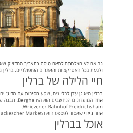
גם אם לא הצלחתם לתאם טיסה בתאריך המדוייק שאת
ולגעת בכל האטרקציות והאתרים הפופולריים. ברלין מ
חיי הלילה של ברלין
ברלין היא גן עדן לבליינים, שפע מסיבות עם הדיג'יי
Wriezener Bahnhof Freidrichshain.
אזור בילוי שאסור לפספס הוא הHackescher Market –ובו שלל מסעדות, ברים טרנדיים ובתי קפה, גלריות מעניינות וחצרות פנימיות יפיפיות.
אוכל בברלין