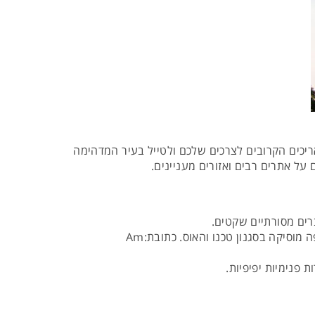
יכים הקרובים לצרכים שלכם ולטייל בעיר המדהימה
על אתרים רבים ואזורים מעניינים.
ברים מסורתיים שקטים.
אחד המועדונים הנחשבים הוא הBerghain, מבנה של פלדה ובטון בעל שתי קומות בו מנגנים מיטב התקליטנים של אירופה מוסיקה בסגנון טכנו והאוס. כתובת:Am