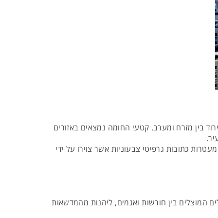
ד בין מזרח ומערב. קטעי החומה נמצאים באזורים
יר.
ייד גלרי" במזרח העיר ברחובMuhlenstrase. את קטע החומה הזה מעטרות כתובות גרפיטי צבעוניות אשר צוירו על ידי
ם המוצלים בין חורשות ואגמים, ליהנות מהמדשאות