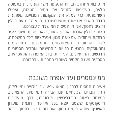
או סיבות אחרות. חברות התעופה אשר מעוניינות בתפוסה
מלאה, מעדיפות להוזיל את מחירי הטיסה, ואפילו
משמעותית, כדי למלא את המקומות הפנויים. משמעות
הדבר היא כי אם אתם ממש ספונטניים, אוהבים את ברלין
ורוצים לחסוך, אלו הן הטיסות המושלמות עבורכם.
טיסה לברלין אורכת כארבע שעות, שאחריהן תיחשפו לעיר
מרתקת וייחודית שמציעה מגוון אטרקציות לכל המשפחה.
לצד הרחובות המצוחצחים והמבנים המרשימים
והמאופקים, נמצאות חנויות בוהמייניות ואתרים הסטוריים
מרגשים. המוזיאונים, הגלריות, בית האופרה והתיאטראות,
מספקים מענה מקסים לשוחרי התרבות שבחבורה.
ממיינסטרים ועד אופרה מעונבת
צעירים הטסים לברלין ימצאו שפע של בילויים וחיי לילה,
החל מברים שכונתיים עם הבירה המקומית המצויינת,
במיוחד באזור פרידריכשיין וקרוזברג, דרך מועדונים
ודיסקוטקים ששמם יוצא בכל אירופה, דוגמת מועדון
באשדיף שהוא בעצם מסוף אוטובוסים ישן בסמוך לנהר