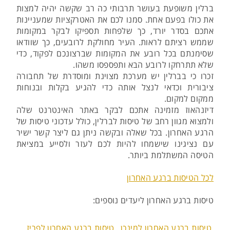
ברלין משופעת בעושר תרבותי כה רב שקשה יהיה למצות
את כולו בפעם אחת. סמנו לכם את האטרקציות שמעניינות
אתכם בסדר יורד, כך שלפחות תספיקו לבקר במקומות
שממש רציתם לראות. העיר מחולקת לרובעים, כך שוודאו
שסימנתם בכל רובע את המקומות שברצונכם לפקוד, כדי
שלא תתרחקו לרובע הבא ותפספסו משהו.
זכרו כי בברלין יש מערכת מצוינת ומוסדרת של תחבורה
ציבורית וכדאי לנצל אותה כדי להגיע בקלות ובנוחות
ממקום למקום.
דיזנהאוז מזמינה אתכם לבקר באתר האינטרנט שלה
ולמצוא מגוון רחב של טיסות לברלין, כולל עדכוני טיסות של
הרגע האחרון. בכל שאלה ובקשה ניתן גם ליצר קשר ישיר
עם נציגינו שישמחו להיות לכם לעזר ולסייע במציאת
הטיסה המשתלמת ביותר.
לכל הטיסות ברגע האחרון
טיסות ברגע האחרון ליעדים נוספים:
טיסות ברגע האחרון למינכן
טיסות ברגע האחרון לפריז