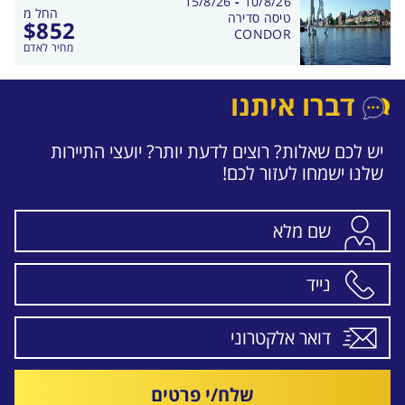
בין
15/8/26
-
10/8/26
החל מ
התאריכים,
טיסה סדירה
$
852
CONDOR
מחיר לאדם
דברו איתנו
יש לכם שאלות? רוצים לדעת יותר? יועצי התיירות
שלנו ישמחו לעזור לכם!
שלח/י פרטים