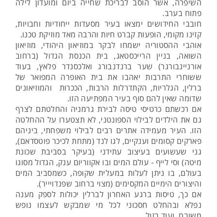
השיפרה, אשר הוסב לבריכת שחייה ביום ומועדון לילה
פתוח בערב.
חובבי החידושים ימצאו בעיר מסעדות ייחודיות וחבויות,
קזינו מקומי, הופעות קברט חיות והרבה מאד מוזיקת טכנו.
אוהבי ההסטוריה ישמחו לבקר במוזיאון היהודי, מוזיאון
השואה, בניין הרייכסטאג, בית הכנסת הגדול (ברחוב
אורניינבורגר) שער ברנדנבורג ואלכסנדר פלאץ, בעוד
ששוחרי התרבות יאהבו את בית האופרה המפואר של
ברלין, הגלריות, הקתדרלות הרבות, הככרות והמוזיאונים
שדומה שאין להם סוף בעיר המפתיעה הזו.
אם רכשתם כרטיסי טיסה לבירת גרמניה והחלטתם לצרף
גם את הילדים לבילוי הספונטני, לא תצטערו על ההחלטה
הזו. העיר מעמידה אתרים רבים לבילוי משפחתי, ביניהם
פארקים קסומים וענקיים, לגו לנד (מתחת לכיכר פוטסדאם),
גני שעשועים בעיצוב עתידני (בעיקר בסביבת שכונת
מיטה) וסי לייף - עולם המים ובו אקווריום ענק, הגדול מסוגו
בעולם, בו ניתן לעלות במעלית שקופה, כשמסביב המים
והיצורים הימיים המקסימים (מצוי ברחוב שפנדויייר).
אם כך, טיסות ברגע האחרון לברלין יכולות לספק מענה
נפלא ובהחלט חסכוני לכל מי שמבקש לעצמו נופש
משובח, ועוד בזול.