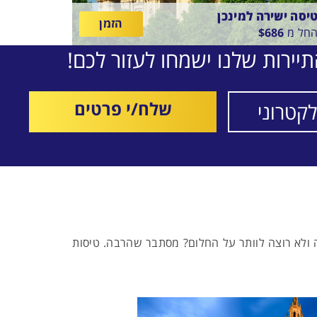
יסה ישירה למינכן
הזמן
חל מ
686
$
יירות שלנו ישמחו לעזור לכם!
ין
19/8/26
-
17/8/2
תאריכים,
יסה סדירה
EL-A
שלח/י פרטים
ה ולא רוצה לוותר על החלום? מסתבר שהרבה. טיסות