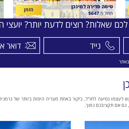
טיסה סדירה למינכן
ט
הזמן
החל מ
647
$
ה
לכם שאלות? רוצים לדעת יותר? יועצי הת
בין
ב
6
22/8/26
-
20/8/26
התאריכים,
ה
טיסה סדירה
ט
L
LOT-POLISH AIRLINES
באתר
ן
ש לעצמו נסיעה לחו"ל, ביקור באחת מעריה היפות ביותר של גרמני
גם אם תקציבכם נמוך.