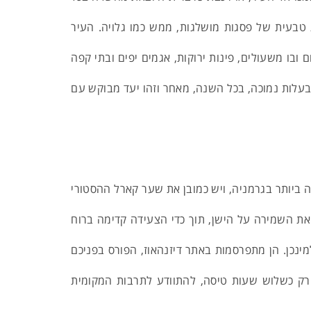
טבעית של פסגות מושלגות, ממש כמו גלויה. העיר
לימפיאדה שהתקיימה בו בשנת 1972 ומשמש היום כפארק עצום ובו משעולים, פינות ירוקות, אגמים יפים ובתי קפה
 ובעלות נמוכה, בכל השנה, מאחר וזהו יעד מבוקש עם
 ביותר בגרמניה, ויש כמובן את שער קארל ההסטורי
ת את השמירה על הישן, תוך כדי הצעידה קדימה ברוח
ינכן. הן מתפרסמות באתר דיזנהאוז, הפורס בפניכם
ל רק כשלוש שעות טיסה, להתוודע לתרבות המקומית