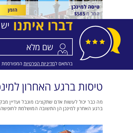
טיסה למינכן
הזמן
החל מ
585
$
דברו איתנו
יש 
בין
22/8/26
-
18/8/26
התאריכים,
טיסה סדירה
SKY EXPRESS
בהתאם ל
מדיניות הפרטיות
המפורסמת 
טיסות ברגע האחרון למינכ
מה כבר יכול לעשות אדם שתקציבו מוגבל ועדיין מבק
ברגע האחרון למינכן הן התשובה המושלמת לחופשה, 