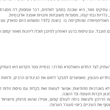
 עתיקים מאד, היא שוכנת בסמוך לאלפים, דבר שמספק לה מסגרת 
ת, גלריות ובתי קפה, מסעדות משובחות וחנויות אופנה אלגנטיות.
כמו כן נמצא בעיר הכפר האולימפי שהוקם בה לכבוד האו
ם מוגבל. עם טיסות ברגע האחרון למינכן תוכלו ליהנות מאזור קסום
עתיק לצד החדש והאולטרא מודרני. כנסיית פטר הקדוש היא העתיקה
ו החדיש והנוצץ, מאפשרים למבקר לחוש את הניגודים הרבים, ולחוו
לא באנרגיות מחודשות, אפשר לעשות זאת בקלות עם טיסות זולות למ
גוון חברות תעופה וכל השנה.
 את הדרכון ולעשות גיחה לעולם קסום, אפילו שהוא מרוחק מישרא
טוף את העיניים ביופי מעורר הערצה.