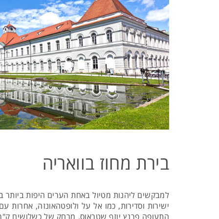
בירת מחוז בוואריה
למבקשים ליהנות מטיול באחת הערים היפות ביותר בג
ישירות וסדירות, כמו אל על ולופטהאונזה, אחרות ע
התעופה פרנץ יוזף שטראוס, מרחק של כשלושים ק"מ 