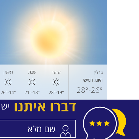
שישי
שבת
ראשון
ברלין
היום, חמישי
26°-28°
14°-26°
13°-21°
19°-28°
דברו איתנו
יש 