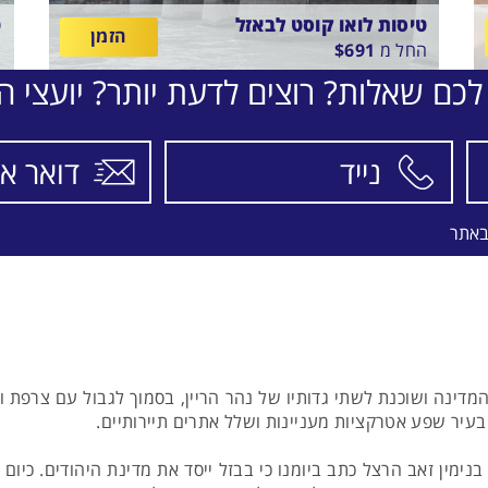
טיסות לואו קוסט לבאזל
ט
הזמן
החל מ
691
$
ה
לכם שאלות? רוצים לדעת יותר? יועצי הת
בין
ב
6
17/8/26
-
10/8/26
התאריכים,
ה
טיסה סדירה
ט
A
EL-AL
באתר
דינה ושוכנת לשתי גדותיו של נהר הריין, בסמוך לגבול עם צרפת וג
בעיר שפע אטרקציות מעניינות ושלל אתרים תיירותיים.
בנימין זאב הרצל כתב ביומנו כי בבזל ייסד את מדינת היהודים. כי