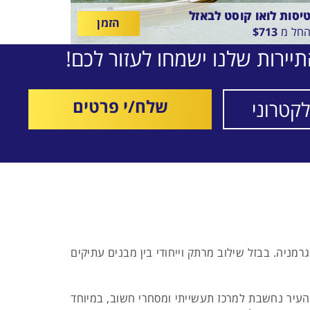
יסות לואו קוסט לבאזל
הזמן
חל מ
713
$
יירות שלנו ישמחו לעזור לכם!
ין
14/8/26
-
06/8/2
תאריכים,
יסה סדירה
LUFTHANS
שלח/י פרטים
רמניה. בבזל שילוב מרתק וייחודי בין מבנים עתיקים
ום העיר נחשבת למרכז תעשייתי ומסחרי חשוב, במיוחד