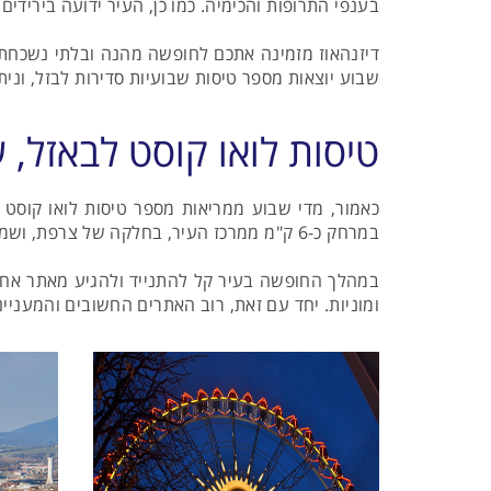
בענפי התרופות והכימיה. כמו כן, העיר ידועה בירידי
דיזנהאוז מזמינה אתכם לחופשה מהנה ובלתי נשכחת בב
שבוע יוצאות מספר טיסות שבועיות סדירות לבזל, וניתן
טיסות לואו קוסט לבאזל, ש
כאמור, מדי שבוע ממריאות מספר טיסות לואו קוסט 
במרחק כ-6 ק"מ ממרכז העיר, בחלקה של צרפת, ושמו EuroAirport Basel-Mulhouse-Freiburg. מהשדה קל להגיע למלון באמצעות רכבת, אוטובוס או מונית.
במהלך החופשה בעיר קל להתנייד ולהגיע מאתר אחד 
ומוניות. יחד עם זאת, רוב האתרים החשובים והמעניי