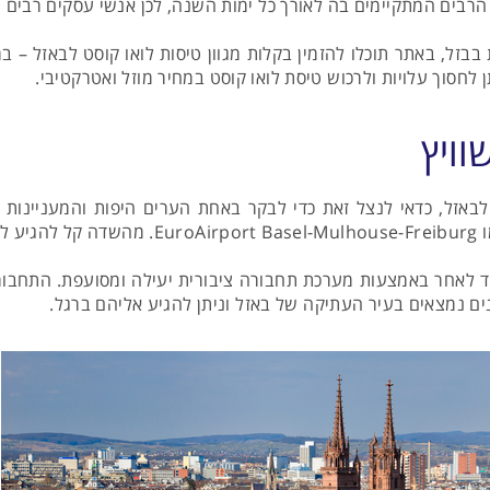
ם הרבים המתקיימים בה לאורך כל ימות השנה, לכן אנשי עסקים רבים 
זל, באתר תוכלו להזמין בקלות מגוון טיסות לואו קוסט לבאזל – במח
 לחסוך עלויות ולרכוש טיסת לואו קוסט במחיר מוזל ואטרקטיבי.
וויץ
לבאזל, כדאי לנצל זאת כדי לבקר באחת הערים היפות והמעניינות
לאחר באמצעות מערכת תחבורה ציבורית יעילה ומסועפת. התחבורה 
נים נמצאים בעיר העתיקה של באזל וניתן להגיע אליהם ברגל.