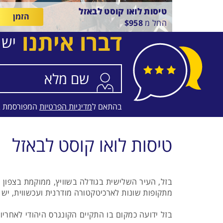
טיסות לואו קוסט לבאזל
הזמן
החל מ
958
$
דברו איתנו
יש 
בין
18/8/26
-
11/8/26
התאריכים,
טיסת שכר
ARKIA AIRLINES
בהתאם ל
מדיניות הפרטיות
המפורסמת 
טיסות לואו קוסט לבאזל
בזל, העיר השלישית בגודלה בשוויץ, ממוקמת בצפון המ
מתקופות שונות לארכיטקטורה מודרנית ועכשווית, יש 
בזל ידועה כמקום בו התקיים הקונגרס היהודי לאחריו 