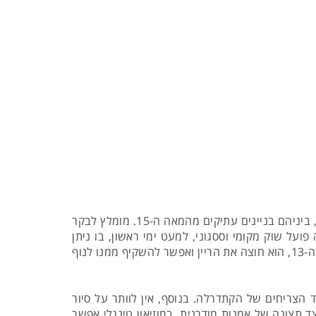
בזל היא אחת הערים היפות, השמורות והמטופחות באירופה, ברובע העתיק ישנם שלל מבנים בעלי ארכיטקטורה מרשימה, ביניהם בניינים עתיקים מהמאה ה-15. מומלץ לבקר
סביבה ניצבים מבנים עתיקים ויפים כמו בניין העירייה מהמאה ה-16. בכיכר עצמה פועל שוק מקומי וססגוני, למעט ימי ראשון, בו ניתן
לרכוש ירקות, פירות, פרחים ומוצרי מזון מתוצרת מקומית. מהכיכר כדאי להמשיך לגשר האמצע, הגשר העתיק נבנה במאה ה-13, הוא חוצה את הריין ואפשר להשקיף ממנו לנוף
צריחים של הקתדרלה. בנוסף, אין לוותר על סיור
לאמנות, המוזיאון הגדול והמרשים מציע תצוגות קבועות ומתחלפות של פריטי אמנות מהמאות ה-15 עד ה-17, לצד תצוגה של אמנות מודרנית. במוזיאון טינגלי אפשר