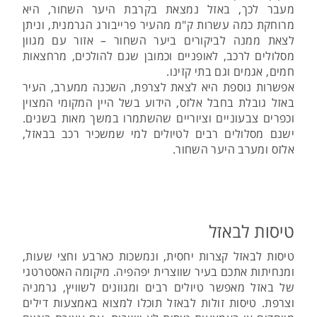
מעבר לכך, באזל נמצאת בקרבת היער השחור, היא
מרוחקת כמה עשרות ק"מ מהעיר פרייבורג הגרמנית, וניתן
לצאת ממנה לביקורים ביער השחור – אזור עם מגוון
מסלולים לרכב, לאופניים וכמובן שגם להולכים, מרחצאות
חמים, אגמים וגם בתי קזינו.
אפשרות נוספת היא לצאת לצרפת, השכנה ממערב, העיר
באזל גובלת בחבל אלזס, הידוע בשל היין המקומי המצוין
וכפרים צבעוניים וציוריים שהשתמרו במשך מאות בשנים.
ישנם מסלולים רבים לטיולים למי שמשכיר רכב בבאזל,
אלזס ומערב היער השחור.
טיסות לבאזל
טיסות לבאזל קצרות יחסית, ונמשכות כארבע וחצי שעות,
ומנחיתות אתכם בעיר שווצרית יפהפיה. מיקומה האסטרטגי
של באזל מאפשר טיולים רבים ומגוונים לשוויץ, גרמניה
וצרפת. טיסות זולות לבאזל תוכלו למצוא באמצעות דילים