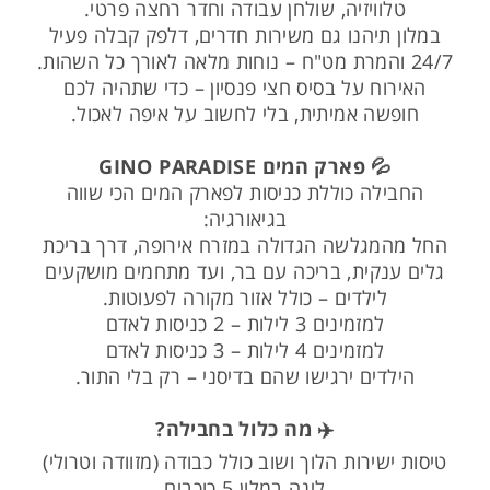
טלוויזיה, שולחן עבודה וחדר רחצה פרטי.
במלון תיהנו גם משירות חדרים, דלפק קבלה פעיל
24/7 והמרת מט"ח – נוחות מלאה לאורך כל השהות.
האירוח על בסיס חצי פנסיון – כדי שתהיה לכם
חופשה אמיתית, בלי לחשוב על איפה לאכול.
💦 פארק המים GINO PARADISE
החבילה כוללת כניסות לפארק המים הכי שווה
בגיאורגיה:
החל מהמגלשה הגדולה במזרח אירופה, דרך בריכת
גלים ענקית, בריכה עם בר, ועד מתחמים מושקעים
לילדים – כולל אזור מקורה לפעוטות.
למזמינים 3 לילות – 2 כניסות לאדם
למזמינים 4 לילות – 3 כניסות לאדם
הילדים ירגישו שהם בדיסני – רק בלי התור.
✈️ מה כלול בחבילה?
טיסות ישירות הלוך ושוב כולל כבודה (מזוודה וטרולי)
לינה במלון 5 כוכבים