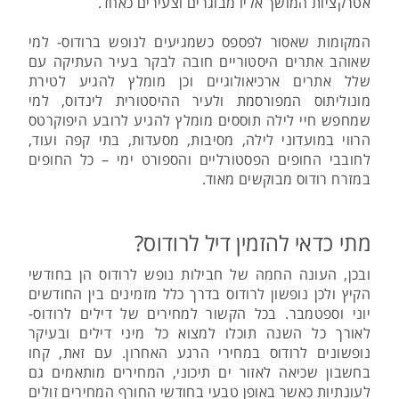
אטרקציות המושך אליו מבוגרים וצעירים כאחד.
המקומות שאסור לפספס כשמגיעים לנופש ברודוס- למי
שאוהב אתרים היסטוריים חובה לבקר בעיר העתיקה עם
שלל אתרים ארכיאולוגיים וכן מומלץ להגיע לטירת
מונוליתוס המפורסמת ולעיר ההיסטורית לינדוס, למי
שמחפש חיי לילה תוססים מומלץ להגיע לרובע היפוקרטס
הרווי במועדוני לילה, מסיבות, מסעדות, בתי קפה ועוד,
לחובבי החופים הפסטורליים והספורט ימי – כל החופים
במזרח רודוס מבוקשים מאוד.
מתי כדאי להזמין דיל לרודוס?
ובכן, העונה החמה של חבילות נופש לרודוס הן בחודשי
הקיץ ולכן נופשון לרודוס בדרך כלל מזמינים בין החודשים
יוני וספטמבר. בכל הקשור למחירים של דילים לרודוס-
לאורך כל השנה תוכלו למצוא כל מיני דילים ובעיקר
נופשונים לרודוס במחירי הרגע האחרון. עם זאת, קחו
בחשבון שכיאה לאזור ים תיכוני, המחירים מותאמים גם
לעונתיות כאשר באופן טבעי בחודשי החורף המחירים זולים