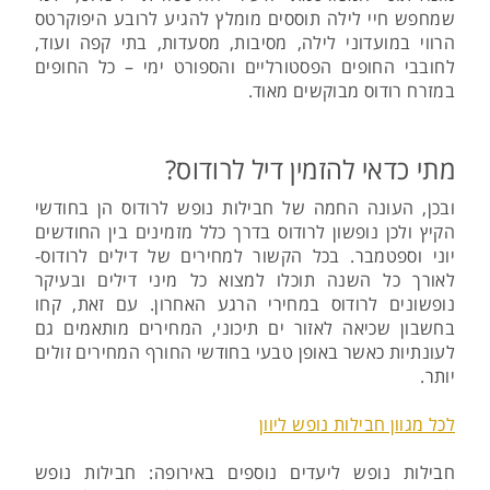
שמחפש חיי לילה תוססים מומלץ להגיע לרובע היפוקרטס
הרווי במועדוני לילה, מסיבות, מסעדות, בתי קפה ועוד,
לחובבי החופים הפסטורליים והספורט ימי – כל החופים
במזרח רודוס מבוקשים מאוד.
מתי כדאי להזמין דיל לרודוס?
ובכן, העונה החמה של חבילות נופש לרודוס הן בחודשי
הקיץ ולכן נופשון לרודוס בדרך כלל מזמינים בין החודשים
יוני וספטמבר. בכל הקשור למחירים של דילים לרודוס-
לאורך כל השנה תוכלו למצוא כל מיני דילים ובעיקר
נופשונים לרודוס במחירי הרגע האחרון. עם זאת, קחו
בחשבון שכיאה לאזור ים תיכוני, המחירים מותאמים גם
לעונתיות כאשר באופן טבעי בחודשי החורף המחירים זולים
יותר.
לכל מגוון חבילות נופש ליוון
חבילות נופש ליעדים נוספים באירופה: חבילות נופש