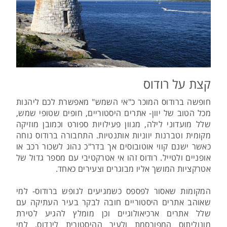
קצת על רודוס
חופשה ברודוס המוכר כ"אי השמש" מאפשרת לכם ליהנות
מכל הטוב של יוון- אתרים היסטוריים, חופים שטופי שמש,
שלל מועדוני לילה, מגוון פעילויות ספורט וכמובן מוזיקה
מקומית וטברנות יווניות אותנטיות. התחבורה ברודוס נוחה
כאשר ישנם קווי אוטובוסים אך בדר"כ נהוג לשכור רכב או
אופניים ולטייל. רודוס זהו אי אטרקטיבי עם מספר גדול של
אטרקציות המושך אליו מבוגרים וצעירים כאחד.
המקומות שאסור לפספס כשמגיעים לנופש ברודוס- למי
שאוהב אתרים היסטוריים חובה לבקר בעיר העתיקה עם
שלל אתרים ארכיאולוגיים וכן מומלץ להגיע לטירת
מונוליתוס המפורסמת ולעיר ההיסטורית לינדוס, למי