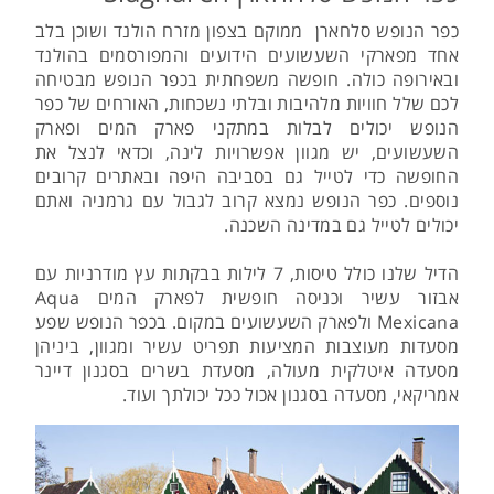
כפר הנופש סלחארן ממוקם בצפון מזרח הולנד ושוכן בלב
אחד מפארקי השעשועים הידועים והמפורסמים בהולנד
ובאירופה כולה. חופשה משפחתית בכפר הנופש מבטיחה
לכם שלל חוויות מלהיבות ובלתי נשכחות, האורחים של כפר
הנופש יכולים לבלות במתקני פארק המים ופארק
השעשועים, יש מגוון אפשרויות לינה, וכדאי לנצל את
החופשה כדי לטייל גם בסביבה היפה ובאתרים קרובים
נוספים. כפר הנופש נמצא קרוב לגבול עם גרמניה ואתם
יכולים לטייל גם במדינה השכנה.
הדיל שלנו כולל טיסות, 7 לילות בבקתות עץ מודרניות עם
אבזור עשיר וכניסה חופשית לפארק המים Aqua
Mexicana ולפארק השעשועים במקום. בכפר הנופש שפע
מסעדות מעוצבות המציעות תפריט עשיר ומגוון, ביניהן
מסעדה איטלקית מעולה, מסעדת בשרים בסגנון דיינר
אמריקאי, מסעדה בסגנון אכול ככל יכולתך ועוד.