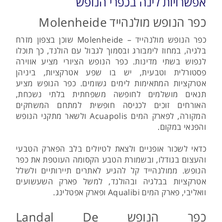
אפשרויות לינה בכפרי הנופש
כפר הנופש מולנהייד Molenheide
כפר הנופש מולנהייד – Molenheide שוכן בצפון מזרח
בלגיה, במחוז לימבורג ובסמוך לגבול עם הולנד, כך תוכלו
לנפוש בשתי מדינות. כפר הנופש הציורי מציע אווירה
פסטורלית וטבעית, יש בו שפע אטרקציות, ביניהן
אטרקציות המתאימות לימים גשומים. כפר הנופש מציע
תנאים מושלמים לחופשה משפחתית בלתי נשכחת,
האורחים זוכים לכניסה חופשית למתחם המשחקים
המקורה, לפארק המים Acuapolis ולשאר מתקני הנופש
והפנאי במקום.
כדאי לשכור אופניים ולצאת לטיולים בלב הפארק הטבעי
והעצום בגודלו, ובשמורת הטבע הקסומה העוטפת את כפר
הנופש. ממולנהייד קל להגיע לאתרים תיירותיים ולשלל
אטרקציות בבלגיה ובהולנד, למשל פארק השעשועים
וואליבי, פארק המים Aqualibi ופארק אפטלינג.
כפר הנופש Landal De