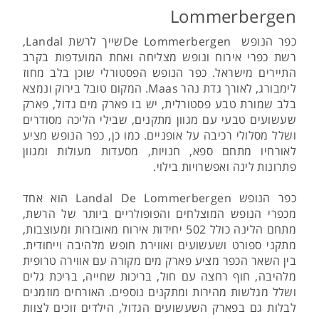
Lommerbergen
כפר הנופש De Lommerbergenשייך לרשת Landal,
רשת כפרי אירוח ונופש מצליחה ואחת המועדפות בקרב
התיירים מישראל. כפר הנופש הפסטורלי שוכן בלב מחוז
לימבורג, לאורך גדת נהר Maas. המקום טובל בירוק ונמצא
בלב שמורת טבע פסטורלית, יש בו פארק מים גדול, פארק
שעשועים טבעי עם מגוון מתקנים, שבילי הליכה מסודרים
ושלל מסלולי רכיבה על אופניים. כמו כן, כפר הנופש מציע
לאורחיו מתחם ספא, חנויות, מסעדות מעולות ומגוון
פתרונות לינה ואפשרויות בילוי.
כפר הנופש Landal De Lommerbergen הוא אחד
מכפרי הנופש המוצלחים והפופולריים ביותר של הרשת,
מתחם הלינה כולל 502 יחידות אירוח מאובזרות ומעוצבות,
מתקני ספורט ושעשועים ואווירת חופש מלהיבה וייחודית.
בין השאר הכפר מציע פארק מים מקורה עם אווירה טרופית
מלהיבה, חוף רחצה עם חול, בריכות שחייה, בריכת גלים
ושלל מגלשות מהירות ומתקנים נוספים. האורחים מוזמנים
לבלות גם בפארק השעשועים הגדול, הילדים זוכים לצוות