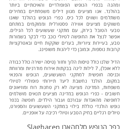
ומהנה בכפרי הנופש הפופולריים והאיכותיים ביותר
בהולנד. אנו מציעים מגוון דילים משפחתיים במחירים
משתלמים ושווים לכל כיס. כפרי הנופש בהולנד שאנו
משווקים מציעים אווירה פסטורלית וממוקמים במתחם
טבעי הטובל בירוק, עם מתקני שעשועים לכל הגילים.
אפשר לנצל את החופשה לטיולי כוכב כדי לבקר בשמורות
טבע, בעיירות ציוריות, בערים שוקקות חיים ובאטרקציות
קרובות נוספות, וכמובן כדי ליהנות משופינג.
הדיל שלנו כולל טיסות הלוך וחזור (טיסה ישירה כולל כבודה
ללא אוכל), 7 לילות לינה בבקתות אירוח מודרניות ומרווחת
וכניסה חופשית למתקני השעשועים, הנופש והפנאי
במקום. הולנד נחשבת ליעד תיירותי פופולרי לטיולי
משפחות, המדינה מציעה לא רק טחנות רוח ומוזיאונים
חשובים - כפרי הנופש במדינה מציעים תנאים מושלמים
לחופשה מהאגדות עבורכם ועבור הילדים. חופשה בכפר
נופש הולנדי כוללת בילוי במתקני השעשועים והספורט,
טיולים רגליים בחיק הטבע וטיולי רכיבה על אופניים.
כפר הנופש סלחהארן Slagharen