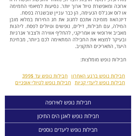
ארוכה ומאפשרת טיול ארוך יותר. נסיעות למיאמי החמימה
או לוס אנג'לס הנעימה, הן כבר עניין שבשגרה בפסח.
דיזנהאוז מזמינה אתכם לחגוג את חג החירות במלוא מובן
המילה, עם חבילות, דילים, נופשים וטיולים לפסח. ליהנות
מאביב אירופאי או אמריקני, להחליף אווירה ולצבור אנרגיות
ובעיקר למצוא את החבילה המתאימה לכם ביותר, מבחינת
היעד, התאריכים התקציב.
חבילות נופש מומלצות:
חבילות נופש ברגע האחרון
חבילות נופש עד 399$
חבילות נופש ליעדי קניות
חבילות נופש לטיולי אופניים
חבילות נופש לאירופה
חבילות נופש לאגן הים התיכון
חבילות נופש ליעדים נוספים