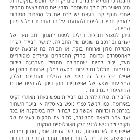
והבנה כי ממילא עובדים רבים יקחו ימי חופש בתקופה זו.
מזג האוויר רק הולך ומשתפר ומזמין את כולם לצאת מהבית
אחרי חורף קר ובעצם יש לכם את כל הסיבות הטובות
להזמין חבילות לפסח ולהתענג על חג החירות במלוא מובן
המילה.
ניתן למצוא חבילות ודילים לפסח למגוון רחב מאד של
יעדים ובהרכבים שונים של החבילה, למשל חבילה לפריז
הכוללת מלון וארוחת בוקר, או חבילה בת ארבעה ימים
לאמסטרדם וכדומה. בחלק מהמקרים וביעדים פופולריים
מאד, יכול להיות שהחבילה תתחיל מארבעה לילות
מינימום, ותכלול גם שירותי הסעה למלון, ארוחות במלון או
אפילו הכל כלול. זה היופי של הדילים והחבילות הללו,
המציעות שפע של אפשרויות מהן ניתן להתאים את זו
המתאימה לכם ביותר.
החבילות יכולות להיות גם חבילות נופש באחד מאתרי הקיט
באירופה, כמו למשל כפרי נופש באיטליה או ביער השחור
בגרמניה וכדומה. אפשר גם לבחור וילה בטוסקנה או בכל
יעד אחר ולצאת מהשגרה, לתור את המקום בעיניים של
מקומי ולהרגיש לרגע חלק מאוכלוסיית המקום.
אפשרויות לא חסרות, גם לא יעדים, אופי, סגנון ומבנה
החופשה. צריך רק לבחור באחת מתוך החבילות הרבות