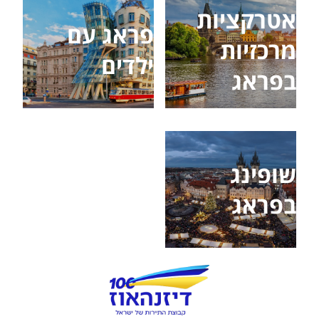
אטרקציות
פראג עם
מרכזיות
ילדים
בפראג
שופינג
בפראג