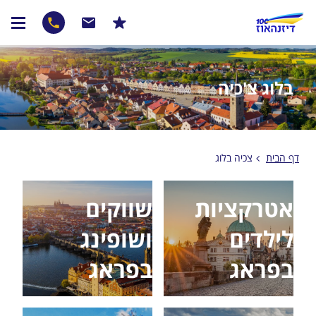
בלוג צ'כיה
דף הבית
צכיה בלוג
אטרקציות
שווקים
לילדים
ושופינג
בפראג
בפראג