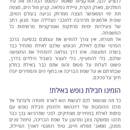
להציע לכם, אטרקציות שאסור לפספס הכוללות את עיר
המלכים, פארק הקרח, טיילת נפלאה, קניון מול הים, מצפה
תת ימי המאפשר הצצה ממרחק נגיעה בעולם המים,
שונית אלמוגים מרהיבה לחובבי הצלילה ועוד מגוון רחב
של פעילויות ימיות מרתקות ואטרקציות מרשימות כל
המשפחה.
אל תטרחו, אין צורך להתיש את עצמכם בנסיעה ברכב
הפרטי שלכם לאילת, הנופש שלכם לאילת מתחיל כבר
בשדה התעופה. איזו דרך נפלאה להתחיל את החופשה
שלכם, בלי להתעייף, בלי לעצור בשביל הילדים בדרך,
פשוט לעלות על מטוס והופ אתם כבר באילת במלון
שבחרתם או על שפת הבריכה או בחוף הים והמחירים יעלו
חיוך על פניכם.
הזמינו חבילת נופש באילת!
כל מה שנשאר לכם לעשות הוא לארוז מזוודה ולצלצל אל
מרכז ההזמנות של דיזנהאוז ולהזמין חבילת נופש עם
טיסות לאילת במחירים מצחיקים. לפני שתרגישו בכך כבר
תהנו ממשקה צונן ומרענן על שפת הבריכה, טיפול פנים
מפנק, מסאג' ממלא חיים, טיול רומנטי לאורך הטיילת,