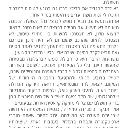
משתלם.
בא לכם להגדיל את הדיל? בררו גם בנוגע לטיסות למדריד
ותוכלו ליהנות משתי ערים מדהימות בטיול אחד.
אז מה תעשו עם חבילת נופש לברצלונה? השאלה הנכונה
היא מה לא תעשו. עם חבילה לברצלונה לא תצטרכו לדאוג
למצוא מלון, לא תצטרכו להשוות בין מחירי טיסות, לא
תצטרכו לדאוג שהרכב ששכרתם לא יהיה מוכן עבורכם
בשדה התעופה ולא תצטרכו להתאמץ להגיע לאתר מסוים
(אם תרצו לקבל הסעה ישירה אליו בליווי מדריך מקצועי).
משמעות הדבר היא כי חבילת נופש לברצלונה מבטיחה
שתעשו חיים, בלי כל הסידורים מסביב. לשוטט בשדרות
ראמבלס היפהפיות ולהציץ בבתי האופנה והבוטיקים שבה,
לטייל ברובע הגותי ולהתפעל מהבנייה הייחודית של
המקום, לצאת להר מונטז'ואיק, הריאה הירוקה הגדולה
ביותר בעיר, למעט פארק גואל, ולצפות בריקוד המזרקות
שלמרגלותיו, שם הלב נפעם משילוב של מים הפורצים מהן
בדיוק מושלם עם צלילי מוזיקה קלאסית ואורות צבעוניים.
אולי תבקרו ב'סגרדה פמיליה', כנסיית המשפחה הקדושה
שבנייתה מעולם לא הושלמה. יכול להיות שאתם חובבי
ארכיטקטורה ותבחרו במסלול בעקבות גאודי, שיצירותיו