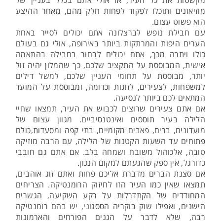
מקשטות את כל העיר, או אולי אתם בכלל בעניין של
מוזיאונים ותוכלו לפקוד לפחות חלק מהם, מאחר ההיצע
הוא פשוט עצום.
עם חבילת נופש לברצלונה אתם יכולים לסייר באחת
הערים היפות והמרתקות ביותר באירופה, אולי גם בעולם
כולו ויתרה מכך, אתם יכולים לבחור בחבילה בהתאמה
אישית, המבוססת על התקציב שלכם, כך שהמלון יהיה זול
יותר, מבוססת על תחומי העניין שלכם, למשל דילים
למשפחות, לצעירים, לזוגות וכדומה, ומבוססת על המועד
המתאים לכם ביותר לנסיעה.
אם אתם צעירים שרוצים לכבוש את העיר, תמצאו שחיי
הלילה בעיר תוססים ואינטנסיביים. מגוון עצום של
מועדונים, ברים, פאבים מקומיים, בתי קפה ומסעדות,כולם
פתוחים עד השעות הקטנות של הלילה, עם הרבה מוזיקה
טובה, אלכוהול משובח ושמחה בלב. אם אתם גם חובבי
כדורגל, אין ספק שהגעתם למקום הנכון.
אם סצנת הברים מדברת אליכם פחות ואתם זוג אוהבים,
תמצאו שאין כמו העיר הזו לחיזוק הרומנטיקה. הצריחים
המחודדים של הקתדרלות על רקע השקיעה, הגשרים
הישנים, ואפילו שוק בוקריה הססגוני, יש בהם רומנטיקה
רבה, שלא לדבר על הגנים הפורחים והארמונות