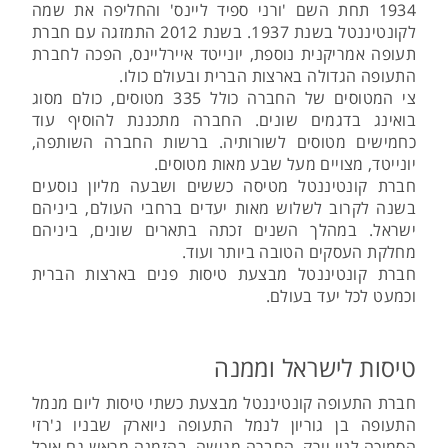
1934 תחת השם 'ורני ספיד ליינס' והחליפה את שמה
לקונטיננטל בשנת 1937. בשנת 2012 התמזגה עם חברת
תעופה אמריקנית נוספת, יונייטד איירליינס, הפכה לחברת
התעופה הגדולה בארצות הברית ובעולם כולו.
צי המטוסים של החברה כולל 335 מטוסים, כולם מסוג
בואינג בדגמים שונים. החברה מתכננת להוסיף עוד
כחמישים מטוסים לשורותיה. ברשות החברה השותפה,
יונייטד, מצויים מעל שבע מאות מטוסים.
חברת קונטיננטל מטיסה כששים ושבעה מליון נוסעים
בשנה לקרוב לשלוש מאות יעדים ברחבי העולם, ביניהם
ישראל. במהלך השנים זכתה בתארים שונים, ביניהם
מחלקת העסקים הטובה ביותר ועוד.
חברת קונטיננטל מבצעת טיסות פנים בארצות הברית
וכמעט לכל יעד בעולם.
טיסות לישראל וממנה
חברת התעופה קונטיננטל מבצעת כשתי טיסות ליום מנמל
התעופה בן גוריון לנמל התעופה ניוארק שבניו ג'רזי
הסמוכה לניו יורק. החברה מגישה, בהזמנה מראש גם אוכל