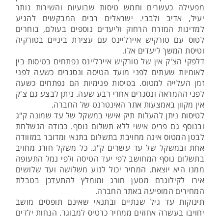
מפעילה כעשרים וחמש טיסות שבועיות והשירות נותר
יעיל, אדיב ולבבי. ישראלים רבים המבקשים להגיע
למדינות המזרח הרחוק וליעדים נוספים בעולם, בוחרים
לטוס עם טורקיש איירליינס עם עצירת ביניים בטורקיה
וטיסת המשך ליעדים אלו.
דלפקי הצ'ק אין של טורקיש איירליינס נפתחים בטיסות בין
לאומיות שעתים לפני מועד הטיסה ונסגרים כשעה לפני
זמן העלייה למטוס. בטיסות פנימיות הם נפתחים כשעה
לפני ההמראה ונסגרים אחרי רבע שעה. ניתן לבצע גם צ'ק
אין מקוון באמצעות אתר האינטרנט של החברה.
לטיסות ניתן להעלות תיק אישי במשקל של עד שמונה ק"ג
ובנוסף גם פריט אישי ללא תשלום נוסף. כבודה הנשלחת
לבטן המטוס אינה מחויבת בתשלום בתנאי ומדובר במזוודה
אחת ובמשקל של עד עשרים ק"ג. כל משקל חורג מחויב
בתשלום נוסף המחושב לפי יעד הטיסה ולפי נמל התעופה
ממנו היא יוצאת. המחיר יכול לנוע משלושה ועד שלושים
אירו לקילוגרם מטען חורג ומומלץ להתעדכן בטבלת
המחירים המופיעה באתר החברה.
תינוקות עד גיל שנתיים ובתנאי שאינם תופסים מושב
יחויבו בעשרה אחוזים ממחיר כרטיס למבוגר. הנחות ילדים