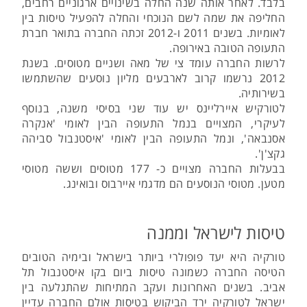
בלבד. לאחר אותה שנה החלה בשינויים ארגוניים רחבים,
החליפה את שמה לשם הנוכחי והחלה להפעיל טיסות בין
לאומיות. בשנים 2011 ו-2012 זכתה החברה בתואר חברת
התעופה הטובה באירופה.
לרשות החברה עומד צי של מאה ושניים מטוסים. בשנת
2012 נרשמו קרוב לארבעים מליון נוסעים שהשתמשו
בשירותיה.
לטורקיש איירליינס יש עוד שני בסיסי משנה, בנוסף
לעיקרי, המצויים בנמל התעופה הבין לאומי 'אנקרה
אסנבאה', ונמל התעופה הבין לאומי 'איסטנבול סביהה
גקצ'ן'.
בבעלות החברה מצויים כ- 177 מטוסים וששה מטוסי
מטען. מטוסי הנוסעים הם מדגמי איירבוס ובואינג.
טיסות לישראל וממנה
טורקיה היא יעד פופולרי ביותר בישראל ובימיה הטובים
הטיסה החברה כשמונה טיסות ביום בקו איסטנבול תל
אביב. בשנים האחרונות ועקב המתיחות שהתגלעה בין
ישראל לטורקיה ירד הביקוש בטיסות אולם החברה עדיין