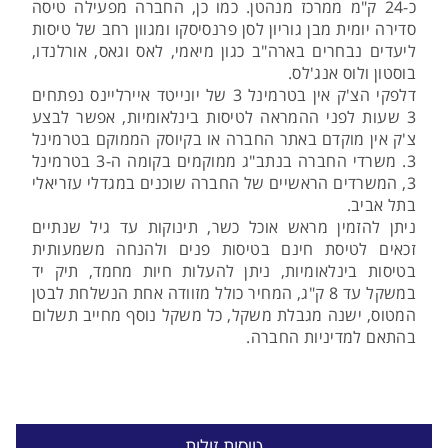
כ-24 ק"מ ממרכז מנהטן. כמו כן, החברה מפעילה טיסה
סדירה יומית מבן גוריון לסן פרנסיסקו ומגוון רחב של טיסות
ליעדים נבחרים בארה"ב כגון מיאמי, לאס וגאס, אורלנדו,
בוסטון ולוס אנג'לס.
דלפקי הצ'ק אין בטרמינל 3 של יונייטד איירליינס נפתחים
3 שעות לפני ההמראה לטיסות בינלאומיות, אפשר לבצע
צ'ק אין מוקדם באתר החברה או בקיוסק הממוקם בטרמינל
3. משרדי החברה בנתב"ג ממוקמים בקומה ה-3 בטרמינל
3, המשרדים הראשיים של החברה שוכנים במגדלי עזריאלי
בתל אביב.
ניתן להזמין מראש אוכל כשר, תינוקות עד גיל שנתיים
זכאים לטיסת חינם בטיסות פנים ולהנחה משמעותית
בטיסות בינלאומיות, ניתן להעלות חיות מחמד, תיק יד
במשקל עד 8 ק"ג, המחיר כולל מזוודה אחת הנשלחת לבטן
המטוס, ישנה מגבלת משקל, כל משקל נוסף מחייב תשלום
בהתאם למדיניות החברה.
טיסות זולות