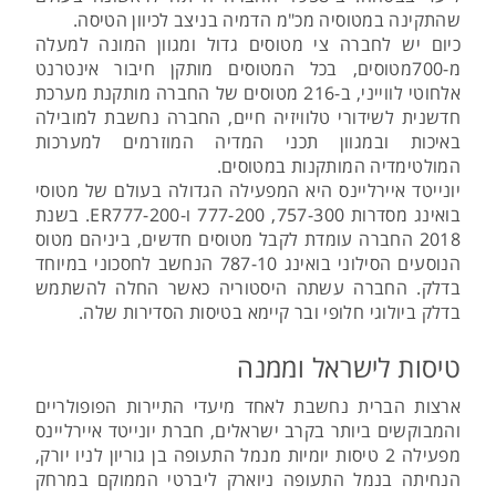
שהתקינה במטוסיה מכ"מ הדמיה בניצב לכיוון הטיסה.
כיום יש לחברה צי מטוסים גדול ומגוון המונה למעלה
מ-700מטוסים, בכל המטוסים מותקן חיבור אינטרנט
אלחוטי לווייני, ב-216 מטוסים של החברה מותקנת מערכת
חדשנית לשידורי טלוויזיה חיים, החברה נחשבת למובילה
באיכות ובמגוון תכני המדיה המוזרמים למערכות
המולטימדיה המותקנות במטוסים.
יונייטד איירליינס היא המפעילה הגדולה בעולם של מטוסי
בואינג מסדרות 757-300, 777-200 ו-ER777-200. בשנת
2018 החברה עומדת לקבל מטוסים חדשים, ביניהם מטוס
הנוסעים הסילוני בואינג 787-10 הנחשב לחסכוני במיוחד
בדלק. החברה עשתה היסטוריה כאשר החלה להשתמש
בדלק ביולוגי חלופי ובר קיימא בטיסות הסדירות שלה.
טיסות לישראל וממנה
ארצות הברית נחשבת לאחד מיעדי התיירות הפופולריים
והמבוקשים ביותר בקרב ישראלים, חברת יונייטד איירליינס
מפעילה 2 טיסות יומיות מנמל התעופה בן גוריון לניו יורק,
הנחיתה בנמל התעופה ניוארק ליברטי הממוקם במרחק