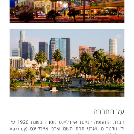
על החברה
חברת התעופה יונייטד איירליינס נוסדה בשנת 1926 על
ידי וולטר ט. וארני תחת השם וארני איירליינס (Varney