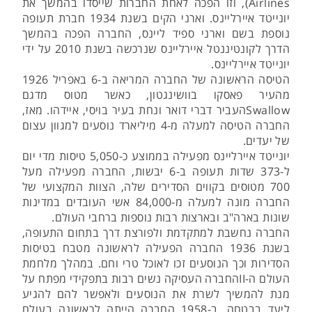
Airlines), וזו הפכה לאחת החברות שייסדו בהמשך את
יונייטד איירליינס. וארני הקים בשנת 1934 חברת תעופה
נוספת בשם וארני ספיד ליינס, החברה הפכה בהמשך
הדרך לקונטיננטל איירליינס שנרכשה בשנת 2010 על ידי
יונייטד איירליינס.
הטיסה הראשונה של החברה המריאה ב-6 באפריל 1926
מהעיר פאסקו בוושינגטון, כאשר מטוס מדגם
Swallowהעביר דברי דואר ונחת בעיר בויסי, איידהו. מאז,
החברה הטיסה למעלה מ-4 מיליארד נוסעים למגוון עצום
של יעדים.
יונייטד איירליינס מפעילה בממוצע כ-5,050 טיסות מדי יום
ל-373 שדות תעופה ב-6 יבשות, החברה מפעילה מעל
700 מטוסים בקווים הסדירים שלה, הצוות המקצועי של
החברה מונה למעלה מ-84,000 אשי העובדים במדינות
שונות בארה"ב ובארצות רבות נוספות ברחבי העולם.
החברה נחשבת למתקדמת ולפורצת דרך בתחום התעופה,
בשנת 1936 החברה הפעילה לראשונה מטבח בטיסות
הסדירות וכך הנוסעים זכו לאוכל טרי וחם. במהלך מלחמת
העולם ה-IIהחברה העסיקה נשים רבות בתפקידי מפתח על
מנת להמשיך לשרת את הנוסעים ולאפשר להם להגיע
ליעד בבטחה. ב-1958 החברה הייתה לראשונה בעולם