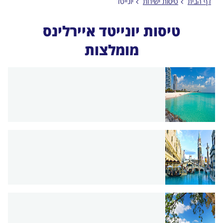
דף הבית
טיסות ישירות
יונייטד
טיסות יונייטד איירלינס
מומלצות