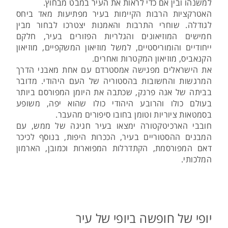
למשנהו ובין אם כדי לראות את העיר במבט מבחוץ.
האטרקציות הרבות הקיימות בעיר מפתיעות מאד ביחס
לגודלה. שוחרי התרבות והאמנות יצטרכו לבחור מבין
חמישים המוזיאונים והגלריות הפזורים בעיר, חלקם
ייחודיים והומוריסטיים, למשל מוזיאון המשקפיים, מוזיאון
הקנאביס, מוזיאון המקטרות ואחרים.
את הישראלים מפגישה אמסטרדם עם אחת מאבני הדרך
המרגשות והחשובות בהסטוריה של העם היהודי. מדובר
בביתה של אנה פרנק, שכתבה את היומן המפורסם ביותר
בעולם כולו והרובע היהודי כולו שהוא יפה, משופע
בסמטאות ציוריות וטומן בחובו סיפורים מהעבר.
חובבי הארכיטקטורה ימצאו בעיר חגיגה של ממש, עם
המבנים ההסטוריים בעיר, הככרות היפות, בנוסף לכיכר
דאם המפורסמת, הקתדרלות המפוארות וכמובן, הארמון
המלכותי.
יופי של חופשה ביופי של עיר