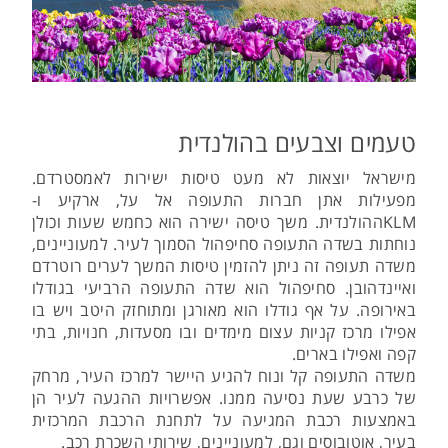
טעמים וצבעים בהולנדית
מישראל יוצאות לא מעט טיסות ישירות לאמסטרדם.
מפעילות אתן חברות התעופה אל על, ארקיע ו-
KLMההולנדית. משך טיסה ישירה הוא כחמש שעות וכולן
נוחתות בשדה התעופה סחיפהול הסמוך לעיר. למעוניינים,
משדה תעופה זה ניתן להזמין טיסות המשך לערים רוטרדם
ואיינדהובן. סחיפהול הוא שדה התעופה הרביעי בגודלו
באירופה. על אף גודלו הוא מאורגן ומתוחזק היטב ויש בו
אפילו מרכז קניות עצום מימדים ובו מסעדות, חנויות, בתי
קפה ואפילו בארים.
משדה התעופה קל ונוח להגיע היישר למרכז העיר, מרחק
של כרבע שעת נסיעה ממנו. אפשרויות ההגעה לעיר הן
באמצעות רכבת המגיעה על לתחנת הרכבת המרכזית
בעיר, אוטובוסים וגם, למעוניינים, שירותי השכרת רכב.