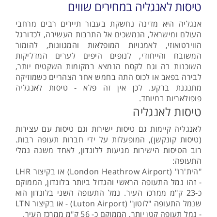
טיסות לאנגליה במחירים שווים
אנגליה היא מדינה נחשקת בעבור תיירים רבים מרחבי
העולם ומישראל, הנמשכים אל התרבות העשירה, לכדורגל
הווירטואוזי, לאמנויות המופלאות והמגוונות, להומור
המשובח והייחודי, לנופים היפים לערים המדליקות
השוכנות בה וגם לקסם הנמצא במקומות השקטים יותר,
לבירה בפאב או לכוס התה בחמש אחר הצהריים כשמוזיקה
מתנגנת ברקע. לכן אין זה פלא - טיסות לאנגליה
פופולאריות במיוחד.
טיסות לאנגליה
לאנגליה קיימות גם טיסות ישירות וגם טיסות עם עצירות
(טיסות קונקשן), המופעלות על ידי חברות תעופה רבות.
רוב הטיסות הישירות מגיעות ללונדון, לאחד משנה נמלי
התעופה:
"הית'רו" (London Heathrow Airport) או בקיצור LHR
- זהו נמל התעופה הראשי והגדול ביותר בלונדון, הממוקם
כ-23 ק"מ ממרכז העיר. נמל התעופה השני בלונדון הוא
שנמל התעופה "לוטון" (Luton Airport) - או בקיצור LTN
- נמל תעופה קטן יותר, הממוקם כ- 56 ק"מ ממרכז העיר.