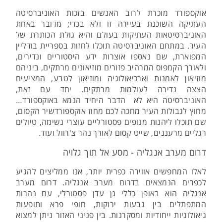
אוקספורד מוכרת לרוב האנשים בזכות האוניברסיטה
העתיקה השוכנת בעיירה זו ולא בכדי; מדובר באחת
האוניברסיטאות העתיקות בעולם והיא גולת הכותרת של
העיר. במתחם האוניברסיטה תוכלו לחזות בספריית בודליין
המפוארת, שם נאספו אוצרות ידע היסטוריים ונדירים,
ולאורך הקמפוס המרהיב פזורים מוזיאונים מרתקים, ביניהם
מוזיאון לאמנות וארכיאולוגיה ומוזיאון לטבע, המציעים
הצצה נדירה לעולמות מרתקים. יחד עם זאת,
האוניברסיטה היא לא הדבר היחיד הנמא באוקספורד…
מחוץ לגבולות העיר מחכה לכם מחוז אוקספורדשיר הקסום,
שם תוכלו ליהנות מנופים פסטורליים עוצרי נשימה, טיולים
רגליים מרעננים, שייט קסום לאורך נהר צ'רוול ועוד.
דרום מערב אנגליה - מסע אל תוך גלויה
לאלו המחפשים אווירה כפרית יותר, אנו ממליצים להגיע
לכפרים הנמצאים בדרום מערב אנגליה. דרום מערב
אנגליה הוא באופן כללי גן עדן פסטורלי, עם נהרות
המתפתלים בין גבעות ירוקות, חופי פרא ותופעות
גיאולוגיות ייחודיות ומסקרנות. בין פניני האזור ניתן למצוא