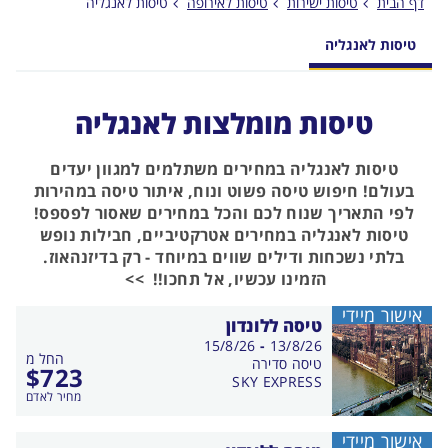
דף הבית
טיסות ישירות
טיסות לאירופה
טיסות לאנגליה
טיסות לאנגליה
טיסות מומלצות לאנגליה
טיסות לאנגליה במחירים משתלמים למגוון יעדים
בעולם! חיפוש טיסה פשוט ונוח, איתור טיסה במהירות
לפי התאריך שנוח לכם והכל במחירים שאסור לפספס!
טיסות לאנגליה במחירים אטרקטיביים, חבילות נופש
בלתי נשכחות ודילים שווים במיוחד - רק בדיזנהאוז.
הזמינו עכשיו, אל תחכו!! >>
אישור מיידי
טיסה ללונדון
בין
15/8/26
-
13/8/26
החל מ
התאריכים,
טיסה סדירה
$
723
SKY EXPRESS
מחיר לאדם
אישור מיידי