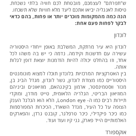
ש"תפרתם" לעצמכם, מובטחת לכם חוויה בלתי נשכחת.
טיסות לאנגליה יביאו אתכם ליעד מלא חוויות שלא תשכחו.
הנה כמה מהמקומות מוכרים יותר או פחות, בהם כדאי
לבקר לפחות פעם אחת:
לונדון
לונדון היא עיר מרתקת, המשלבת באופן ייחודי היסטוריה
עשירה עם חדשנות וקידמה. נדמה כי יש בה משהו לכל
אחד, וזו בהחלט יכולה להיות הזדמנות יוצאת דופן לגלות
אותה.
בין האטרקציות המרכזיות בלונדון תוכלו למצוא מונומנטים
היסטוריים כמו מצודת לונדון, גשר לונדון, מגדל הביג בן,
מנזר ווסטמינסטר, ארמון בקינגהאם, מוזיאונים וביניהם
המוזיאון הבריטי, הגלריה הלאומית, טייט מודרן, ומוקדי
תיירות רבים כמו ה- London eye, הלא הוא הגלגל הענק
הצופה על כל העיר, מגדל השארד, הכיכרות המפורסמות
כמו כיכר פיקדילי, כיכר טרפלגר, קובנט גרדן, והפארקים
האלמותיים הייד פארק, גני קיו ועוד ועוד.
אוקספורד