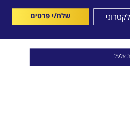
שלח/י פרטים
ת אלעל