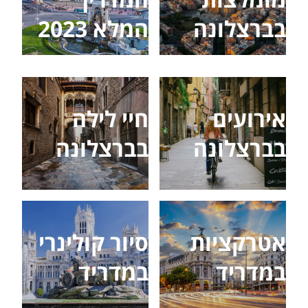
בברצלונה
המלא 2023
אירועים
חיי לילה
בברצלונה
בברצלונה
אטרקציות
סיור קולינרי
במדריד
במדריד