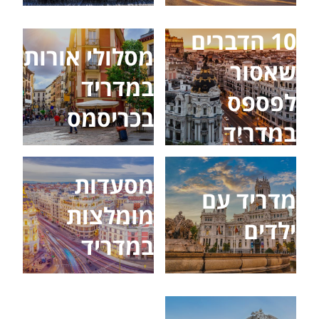
10 הדברים
מסלולי אורות
שאסור
במדריד
לפספס
בכריסמס
במדריד
מסעדות
מדריד עם
מומלצות
ילדים
במדריד