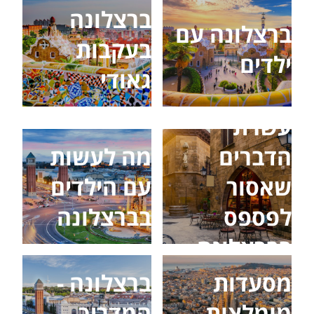
ברצלונה
ברצלונה עם
בעקבות
ילדים
גאודי
עשרת
הדברים
מה לעשות
שאסור
עם הילדים
לפספס
בברצלונה
בברצלונה
מסעדות
ברצלונה -
מומלצות
המדריך